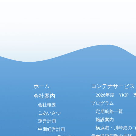
ホーム
コンテナサービス
2026年度 YKIP 
会社案内
プログラム
会社概要
定期航路一覧
ごあいさつ
施設案内
運営計画
横浜港・川崎港の
中期経営計画
テナ取扱個数の推移